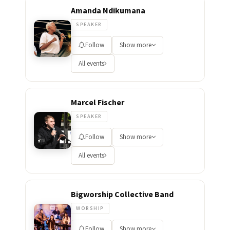
Amanda Ndikumana
SPEAKER
Follow
Show more
All events
Marcel Fischer
SPEAKER
Follow
Show more
All events
Bigworship Collective Band
WORSHIP
Follow
Show more