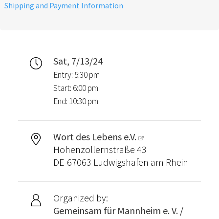
danken dir herzlichst dafür.
Shipping and Payment Information
Sat, 7/13/24
Entry: 5:30 pm
Start: 6:00 pm
End: 10:30 pm
Wort des Lebens e.V.
Hohenzollernstraße 43
DE-67063 Ludwigshafen am Rhein
Organized by:
Gemeinsam für Mannheim e. V. /