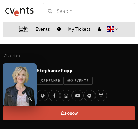
Events
My Tickets
All artists
Stephanie Popp
SPEAKER
2 EVENTS
Follow