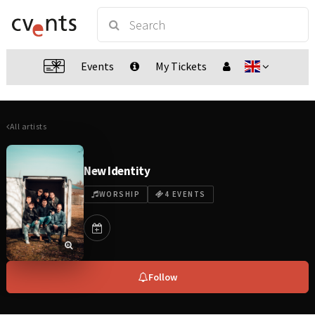
Events
My Tickets
All artists
New Identity
WORSHIP
4 EVENTS
Follow