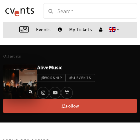
Events
My Tickets
All artists
Alive Music
WORSHIP
4 EVENTS
Follow