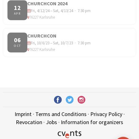
CHURCHCON 2024
12
Fri, 4/12/24 – Sat, 4/13/24 · 7:30 pm
APR
76227 Karlsruhe
CHURCHCON
06
Fri, 10/6/23 – Sat, 10/7/23 · 7:30 pm
OCT
76227 Karlsruhe
Imprint
·
Terms and Conditions
·
Privacy Policy
·
Revocation
·
Jobs
·
Information for organizers