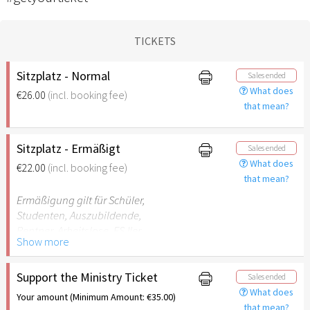
TICKETS
Sitzplatz - Normal
Sales ended
What does
€26.00
(incl. booking fee)
that mean?
Sitzplatz - Ermäßigt
Sales ended
What does
€22.00
(incl. booking fee)
that mean?
Ermäßigung gilt für Schüler,
Studenten, Auszubildende,
Rentner, Arbeitslose, FSJler,
Show more
BFDler, Personen mit
Behinderungen
(Begleitperson frei bei B-
Support the Ministry Ticket
Sales ended
Vermerk)
What does
Your amount (Minimum Amount: €35.00)
that mean?