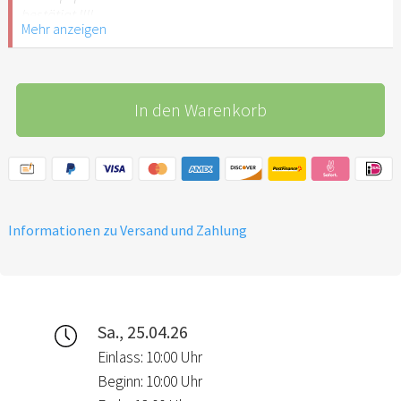
bestätigt !!!!
Mehr anzeigen
BITTE NUR VERBINDLICH
ANMELDEN, WENN MAN
In den Warenkorb
WIRKLICH VORHAT
HINZUGEHEN. JEDE NICHT
ERNST GEMEINTE
ANMELDUNG SORGT NUR
FÜR EINEN ERHÖHTEN
AUFWAND.
Informationen zu Versand und Zahlung
VIELEN DANK
Sa., 25.04.26
Einlass: 10:00 Uhr
Beginn: 10:00 Uhr