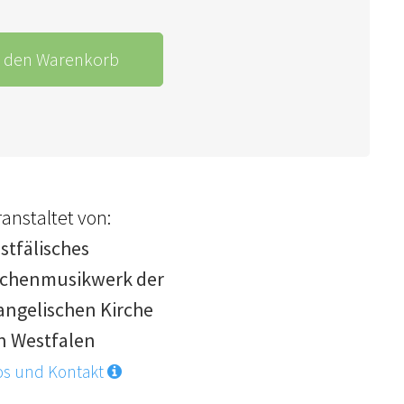
n den Warenkorb
anstaltet von:
stfälisches
rchenmusikwerk der
angelischen Kirche
n Westfalen
os und Kontakt