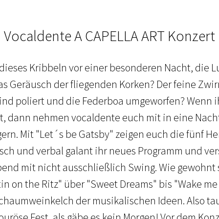
Vocaldente A CAPELLA ART Konzert
 dieses Kribbeln vor einer besonderen Nacht, die 
as Geräusch der fliegenden Korken? Der feine Zwirn
sind poliert und die Federboa umgeworfen? Wenn i
t, dann nehmen vocaldente euch mit in eine Nacht,
rn. Mit "Let´s be Gatsby" zeigen euch die fünf H
isch und verbal galant ihr neues Programm und ve
nd mit nicht ausschließlich Swing. Wie gewohnt 
tin on the Ritz" über "Sweet Dreams" bis "Wake me
haumweinkelch der musikalischen Ideen. Also tau
ouröse Fest, als gäbe es kein Morgen! Vor dem Konz