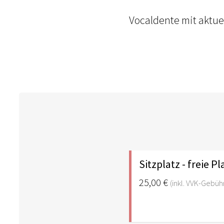
Vocaldente mit aktu
Sitzplatz - freie P
25,00 €
(inkl. VVK-Gebüh