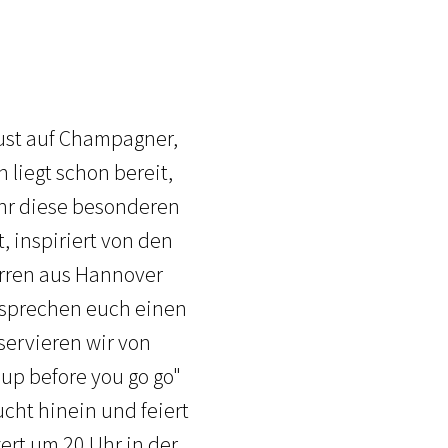
Lust auf Champagner,
 liegt schon bereit,
hr diese besonderen
 inspiriert von den
erren aus Hannover
rsprechen euch einen
servieren wir von
 up before you go go"
cht hinein und feiert
ert um 20 Uhr in der