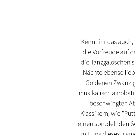
Kennt ihr das auch,
die Vorfreude auf d
die Tanzgaloschen 
Nächte ebenso lieb
Goldenen Zwanzige
musikalisch akrobat
beschwingten Abe
Klassikern, wie "Put
einen sprudelnden Sc
mit uns dieses glam