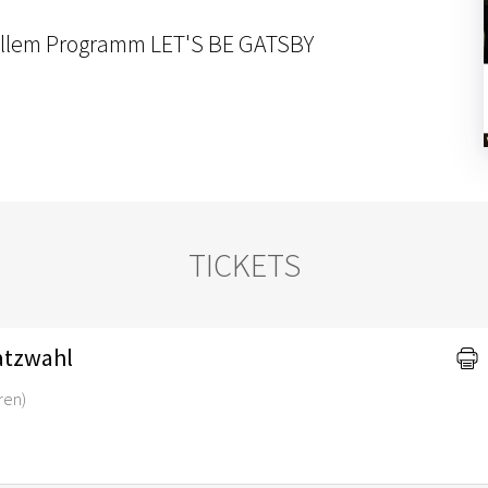
ellem Programm LET'S BE GATSBY
TICKETS
latzwahl
ren)