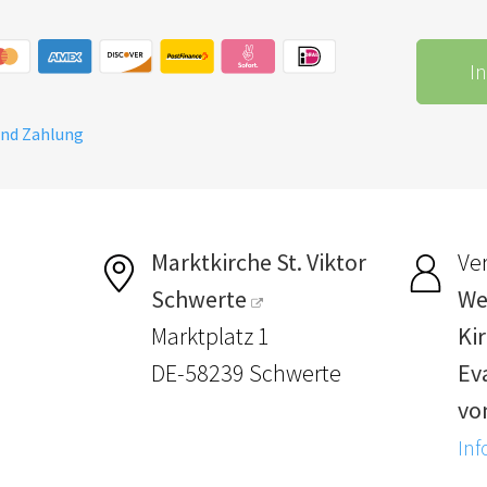
I
und Zahlung
Marktkirche St. Viktor
Ver
Schwerte
We
Marktplatz 1
Ki
DE-58239 Schwerte
Ev
vo
Inf