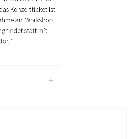
das Konzertticket ist
ilnahme am Workshop
 findet statt mit
or. *