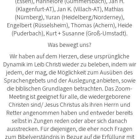
(Essen), Hannelore (Gummersbach), Jan H.
(Klagenfurt-AT), Jan K. (Villach-AT), Mathias
(Nürnberg), Yuran (Heidelberg/Norderney),
Engelbert (Rüsselsheim), Thomas (Achern), Heide
(Puderbach), Kurt + Susanne (Groß-Umstadt).
Was bewegt uns?
Wir haben auf dem Herzen, diese ursprüngliche
Dynamik im Leib Christi wieder zu beleben, indem wir
jedem, der mag, die Möglichkeit zum Ausüben des
Sprachengebets und der Auslegung anbieten, sowie
die biblischen Grundlagen betrachten. Das Zoom-
Meeting ist geeignet für alle, die wiedergeborene
Christen sind/ Jesus Christus als ihren Herrn und
Retter angenommen haben und entweder bereits
selbst in Zungen reden oder aber sich danach
ausstrecken. Für diejenigen, die eher noch Fragen
zum Bibelverständnis in Bezug auf die Erfüllung mit