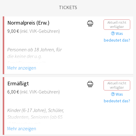
TICKETS
Normalpreis (Erw.)
Aktuell nicht
verfügbar
9,00 €
(inkl. VVK-Gebühren)
Was
bedeutet das?
Personen ab 18 Jahren, für
die keine der u.g.
Ermäßigungen gilt.
Mehr anzeigen
Ermäßigt
Aktuell nicht
verfügbar
6,00 €
(inkl. VVK-Gebühren)
Was
bedeutet das?
Kinder (6-17 Jahre), Schüler,
Studenten, Senioren (ab 65
J) Menschen mit
Mehr anzeigen
Behinderung (ab 50%),