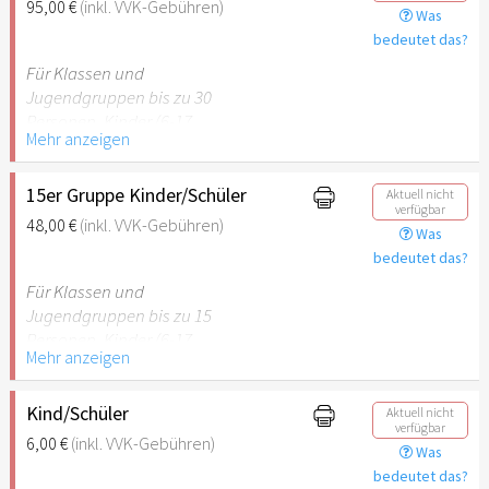
95,00 €
(inkl. VVK-Gebühren)
Was
empfehlenswert.
bedeutet das?
Für Klassen und
Jugendgruppen bis zu 30
Personen. Kinder (6-17
Mehr anzeigen
Jahre) oder Schüler mit
Schülerausweis inklusive
erwachsene Begleitperson.
15er Gruppe Kinder/Schüler
Aktuell nicht
verfügbar
48,00 €
(inkl. VVK-Gebühren)
Was
Hinweis: Für Kinder unter 6
bedeutet das?
Jahren ist der Ostergarten
Stuttgart nicht
Für Klassen und
empfehlenswert.
Jugendgruppen bis zu 15
Personen. Kinder (6-17
Mehr anzeigen
Jahre) oder Schüler mit
Schülerausweis inklusive
erwachsene Begleitperson.
Kind/Schüler
Aktuell nicht
verfügbar
6,00 €
(inkl. VVK-Gebühren)
Was
Hinweis: Für Kinder unter 6
bedeutet das?
Jahren ist der Ostergarten