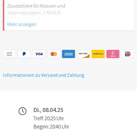
Stuttgart nicht
Zusatzticket für Klassen und
empfehlenswert.
Jugendgruppen. 1 Kind (6-
17 Jahre) oder Schüler mit
Mehr anzeigen
Schülerausweis.
Hinweis: Für Kinder unter 6
Jahren ist der Ostergarten
Stuttgart nicht
empfehlenswert.
Informationen zu Versand und Zahlung
Di., 08.04.25
Treff: 20:25 Uhr
Beginn: 20:40 Uhr