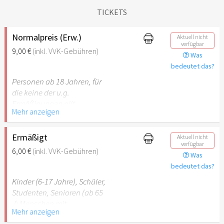
TICKETS
Normalpreis (Erw.)
Aktuell nicht
verfügbar
9,00 €
(inkl. VVK-Gebühren)
Was
bedeutet das?
Personen ab 18 Jahren, für
die keine der u.g.
Ermäßigungen gilt.
Mehr anzeigen
Ermäßigt
Aktuell nicht
verfügbar
6,00 €
(inkl. VVK-Gebühren)
Was
bedeutet das?
Kinder (6-17 Jahre), Schüler,
Studenten, Senioren (ab 65
J) Menschen mit
Mehr anzeigen
Behinderung (ab 50%),