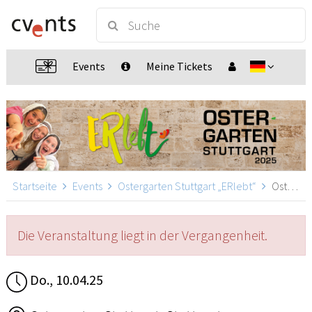
Events
Meine Tickets
Startseite
Events
Ostergarten Stuttgart „ERlebt“
Ostergarten Stuttgart „ERlebt“ - 19:40 Uhr Führung, Stuttgart
Die Veranstaltung liegt in der Vergangenheit.
Do., 10.04.25