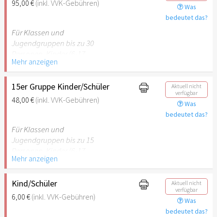
95,00 €
(inkl. VVK-Gebühren)
Was
empfehlenswert.
bedeutet das?
Für Klassen und
Jugendgruppen bis zu 30
Personen. Kinder (6-17
Mehr anzeigen
Jahre) oder Schüler mit
Schülerausweis inklusive
erwachsene Begleitperson.
15er Gruppe Kinder/Schüler
Aktuell nicht
verfügbar
48,00 €
(inkl. VVK-Gebühren)
Was
Hinweis: Für Kinder unter 6
bedeutet das?
Jahren ist der Ostergarten
Stuttgart nicht
Für Klassen und
empfehlenswert.
Jugendgruppen bis zu 15
Personen. Kinder (6-17
Mehr anzeigen
Jahre) oder Schüler mit
Schülerausweis inklusive
erwachsene Begleitperson.
Kind/Schüler
Aktuell nicht
verfügbar
6,00 €
(inkl. VVK-Gebühren)
Was
Hinweis: Für Kinder unter 6
bedeutet das?
Jahren ist der Ostergarten