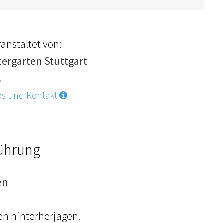
anstaltet von:
tergarten Stuttgart
.
os und Kontakt
Führung
en
en hinterherjagen.