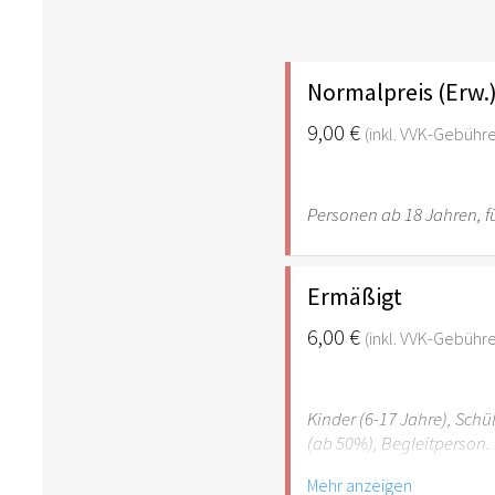
Normalpreis (Erw.
9,00 €
(inkl. VVK-Gebühr
Personen ab 18 Jahren, fü
Ermäßigt
6,00 €
(inkl. VVK-Gebühr
Kinder (6-17 Jahre), Sch
(ab 50%), Begleitperson. 
Mehr anzeigen
Hinweis: Für Kinder unte