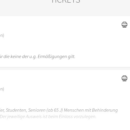
)
en)
r die keine der u.g. Ermäßigungen gilt.
en)
üler, Studenten, Senioren (ab 65 J) Menschen mit Behinderung
Der jeweilige Ausweis ist beim Einlass vorzulegen.
r 6 Jahren ist der Ostergarten Stuttgart nicht