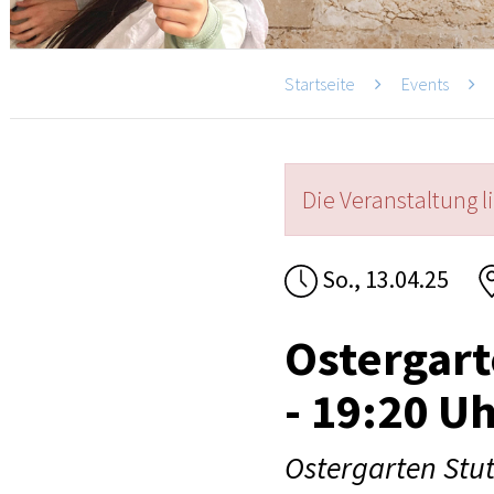
Startseite
Events
Die Veranstaltung l
So., 13.04.25
Ostergart
- 19:20 U
Ostergarten Stut