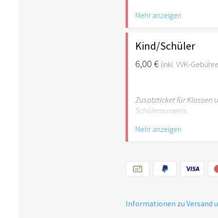
Mehr anzeigen
Hinweis: Für Kinder unte
empfehlenswert.
Kind/Schüler
6,00 €
(inkl. VVK-Gebühr
Zusatzticket für Klassen
Schülerausweis.
Mehr anzeigen
Hinweis: Für Kinder unte
empfehlenswert.
Informationen zu Versand 