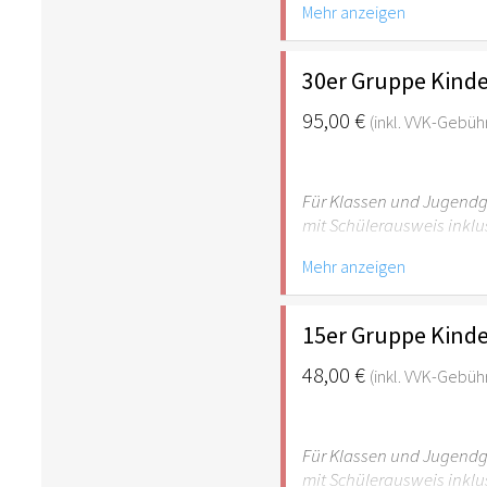
Mehr anzeigen
empfehlenswert.
30er Gruppe Kinde
95,00 €
(inkl. VVK-Gebüh
Für Klassen und Jugendgr
mit Schülerausweis inklu
Mehr anzeigen
Hinweis: Für Kinder unte
empfehlenswert.
15er Gruppe Kinde
48,00 €
(inkl. VVK-Gebüh
Für Klassen und Jugendgr
mit Schülerausweis inklu