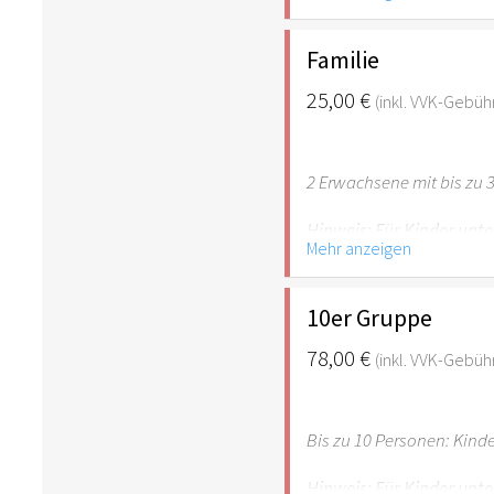
empfehlenswert.
Familie
25,00 €
(inkl. VVK-Gebüh
2 Erwachsene mit bis zu 3
Hinweis: Für Kinder unte
Mehr anzeigen
empfehlenswert.
10er Gruppe
78,00 €
(inkl. VVK-Gebüh
Bis zu 10 Personen: Kind
Hinweis: Für Kinder unte