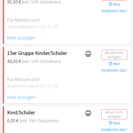
95,00 €
(inkl. VVK-Gebühren)
Was
empfehlenswert.
bedeutet das?
Für Klassen und
Jugendgruppen bis zu 30
Personen. Kinder (6-17
Mehr anzeigen
Jahre) oder Schüler mit
Schülerausweis inklusive
erwachsene Begleitperson.
15er Gruppe Kinder/Schüler
Aktuell nicht
verfügbar
48,00 €
(inkl. VVK-Gebühren)
Was
Hinweis: Für Kinder unter 6
bedeutet das?
Jahren ist der Ostergarten
Stuttgart nicht
Für Klassen und
empfehlenswert.
Jugendgruppen bis zu 15
Personen. Kinder (6-17
Mehr anzeigen
Jahre) oder Schüler mit
Schülerausweis inklusive
erwachsene Begleitperson.
Kind/Schüler
Aktuell nicht
verfügbar
6,00 €
(inkl. VVK-Gebühren)
Was
Hinweis: Für Kinder unter 6
bedeutet das?
Jahren ist der Ostergarten