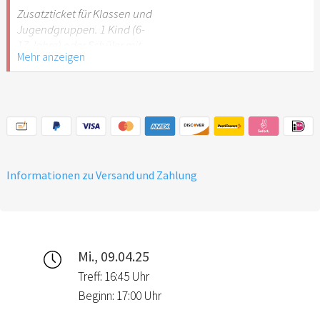
Stuttgart nicht
Zusatzticket für Klassen und
empfehlenswert.
Jugendgruppen. 1 Kind (6-
17 Jahre) oder Schüler mit
Mehr anzeigen
Schülerausweis.
Hinweis: Für Kinder unter 6
Jahren ist der Ostergarten
Stuttgart nicht
empfehlenswert.
Informationen zu Versand und Zahlung
Mi., 09.04.25
Treff: 16:45 Uhr
Beginn: 17:00 Uhr