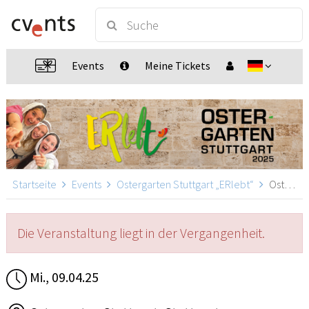
Events
Meine Tickets
Startseite
Events
Ostergarten Stuttgart „ERlebt“
Ostergarten Stuttgart „ERlebt“ - 17:00 Uhr Führung, Stuttgart
Die Veranstaltung liegt in der Vergangenheit.
Mi., 09.04.25