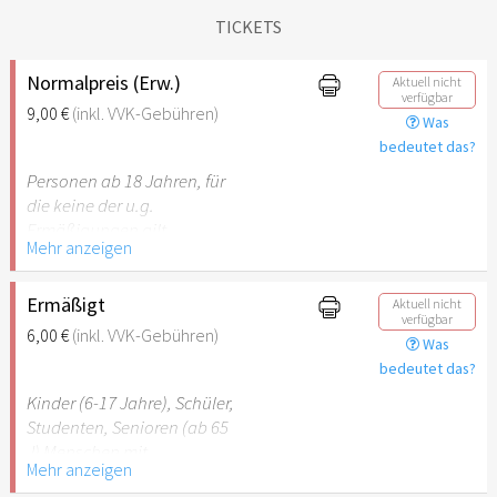
TICKETS
Normalpreis (Erw.)
Aktuell nicht
verfügbar
9,00 €
(inkl. VVK-Gebühren)
Was
bedeutet das?
Personen ab 18 Jahren, für
die keine der u.g.
Ermäßigungen gilt.
Mehr anzeigen
Ermäßigt
Aktuell nicht
verfügbar
6,00 €
(inkl. VVK-Gebühren)
Was
bedeutet das?
Kinder (6-17 Jahre), Schüler,
Studenten, Senioren (ab 65
J) Menschen mit
Mehr anzeigen
Behinderung (ab 50%),