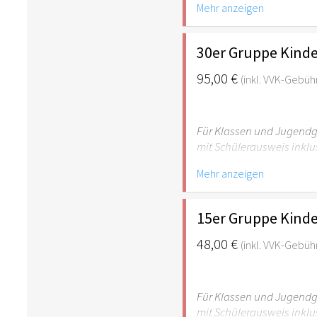
Mehr anzeigen
empfehlenswert.
30er Gruppe Kinde
95,00 €
(inkl. VVK-Gebüh
Für Klassen und Jugendgr
mit Schülerausweis inklu
Mehr anzeigen
Hinweis: Für Kinder unte
empfehlenswert.
15er Gruppe Kinde
48,00 €
(inkl. VVK-Gebüh
Für Klassen und Jugendgr
mit Schülerausweis inklu