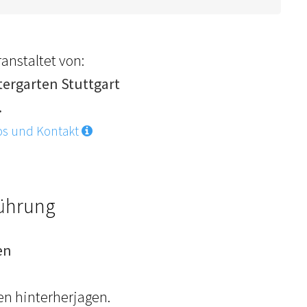
anstaltet von:
tergarten Stuttgart
.
os und Kontakt
Führung
en
en hinterherjagen.