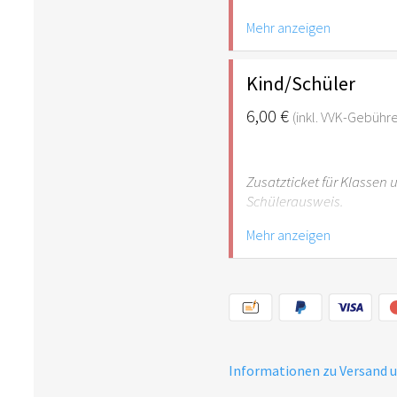
Mehr anzeigen
Hinweis: Für Kinder unte
empfehlenswert.
Kind/Schüler
6,00 €
(inkl. VVK-Gebühr
Zusatzticket für Klassen
Schülerausweis.
Mehr anzeigen
Hinweis: Für Kinder unte
empfehlenswert.
Informationen zu Versand 