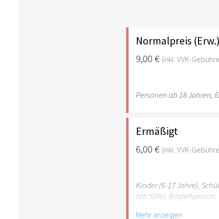
Normalpreis (Erw.
9,00 €
(inkl. VVK-Gebühr
Personen ab 18 Jahren, fü
Ermäßigt
6,00 €
(inkl. VVK-Gebühr
Kinder (6-17 Jahre), Sch
(ab 50%), Begleitperson. 
Mehr anzeigen
Hinweis: Für Kinder unte