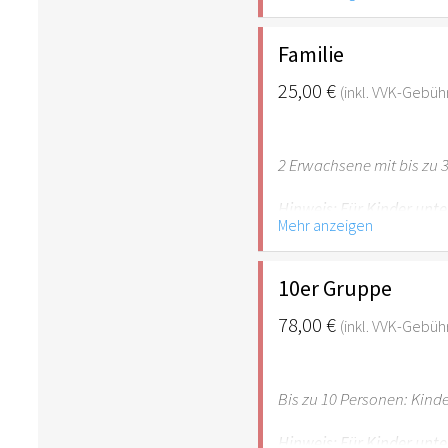
empfehlenswert.
Familie
25,00 €
(inkl. VVK-Gebüh
2 Erwachsene mit bis zu 3
Hinweis: Für Kinder unte
Mehr anzeigen
empfehlenswert.
10er Gruppe
78,00 €
(inkl. VVK-Gebüh
Bis zu 10 Personen: Kind
Hinweis: Für Kinder unte