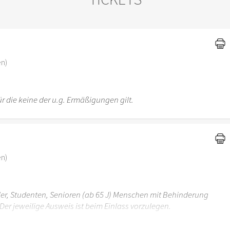
)
en)
r die keine der u.g. Ermäßigungen gilt.
en)
üler, Studenten, Senioren (ab 65 J) Menschen mit Behinderung
Der jeweilige Ausweis ist beim Einlass vorzulegen.
r 6 Jahren ist der Ostergarten Stuttgart nicht