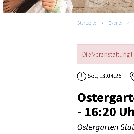
Startseite
Events
Die Veranstaltung l
So., 13.04.25
Ostergart
- 16:20 U
Ostergarten Stut