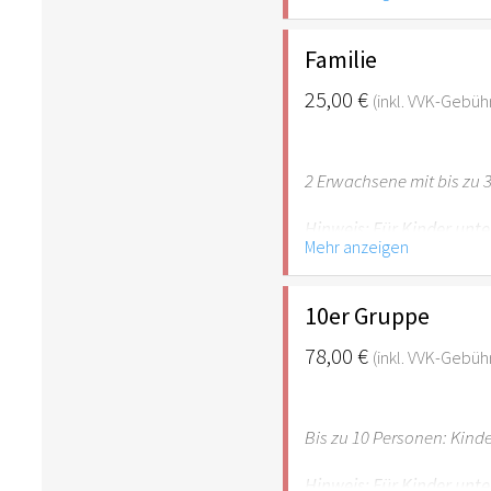
empfehlenswert.
Familie
25,00 €
(inkl. VVK-Gebüh
2 Erwachsene mit bis zu 3
Hinweis: Für Kinder unte
Mehr anzeigen
empfehlenswert.
10er Gruppe
78,00 €
(inkl. VVK-Gebüh
Bis zu 10 Personen: Kind
Hinweis: Für Kinder unte