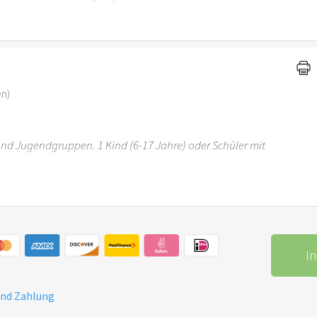
r 6 Jahren ist der Ostergarten Stuttgart nicht
en)
 und Jugendgruppen. 1 Kind (6-17 Jahre) oder Schüler mit
r 6 Jahren ist der Ostergarten Stuttgart nicht
I
und Zahlung