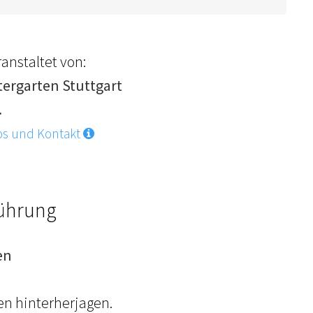
anstaltet von:
tergarten Stuttgart
.
os und Kontakt
Führung
en
en hinterherjagen.