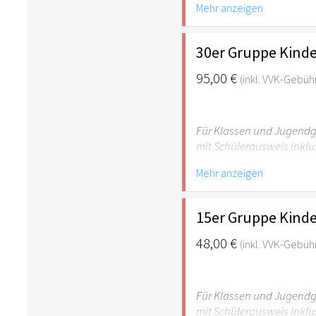
Mehr anzeigen
empfehlenswert.
30er Gruppe Kinde
95,00 €
(inkl. VVK-Gebüh
Für Klassen und Jugendgr
mit Schülerausweis inklu
Mehr anzeigen
Hinweis: Für Kinder unte
empfehlenswert.
15er Gruppe Kinde
48,00 €
(inkl. VVK-Gebüh
Für Klassen und Jugendgr
mit Schülerausweis inklu