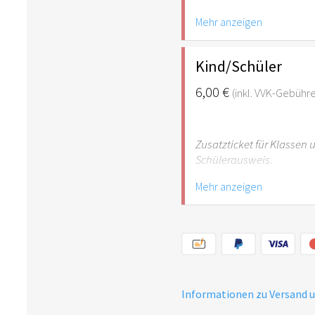
Mehr anzeigen
Hinweis: Für Kinder unte
empfehlenswert.
Kind/Schüler
6,00 €
(inkl. VVK-Gebühr
Zusatzticket für Klassen
Schülerausweis.
Mehr anzeigen
Hinweis: Für Kinder unte
empfehlenswert.
Informationen zu Versand 