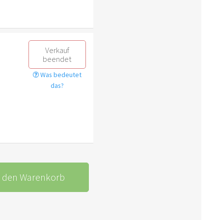
Verkauf
beendet
Was bedeutet
das?
n den Warenkorb