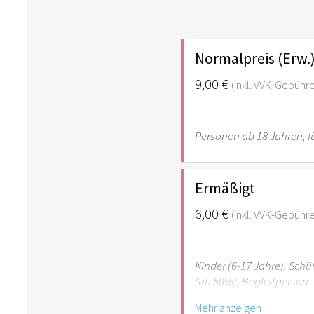
Normalpreis (Erw.
9,00 €
(inkl. VVK-Gebühr
Personen ab 18 Jahren, fü
Ermäßigt
6,00 €
(inkl. VVK-Gebühr
Kinder (6-17 Jahre), Sch
(ab 50%), Begleitperson. 
Mehr anzeigen
Hinweis: Für Kinder unte