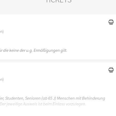
)
en)
r die keine der u.g. Ermäßigungen gilt.
en)
üler, Studenten, Senioren (ab 65 J) Menschen mit Behinderung
Der jeweilige Ausweis ist beim Einlass vorzulegen.
r 6 Jahren ist der Ostergarten Stuttgart nicht