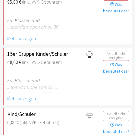
95,00 €
(inkl. VVK-Gebühren)
Was
empfehlenswert.
bedeutet das?
Für Klassen und
Jugendgruppen bis zu 30
Personen. Kinder (6-17
Mehr anzeigen
Jahre) oder Schüler mit
Schülerausweis inklusive
erwachsene Begleitperson.
15er Gruppe Kinder/Schüler
Aktuell nicht
verfügbar
48,00 €
(inkl. VVK-Gebühren)
Was
Hinweis: Für Kinder unter 6
bedeutet das?
Jahren ist der Ostergarten
Stuttgart nicht
Für Klassen und
empfehlenswert.
Jugendgruppen bis zu 15
Personen. Kinder (6-17
Mehr anzeigen
Jahre) oder Schüler mit
Schülerausweis inklusive
erwachsene Begleitperson.
Kind/Schüler
Aktuell nicht
verfügbar
6,00 €
(inkl. VVK-Gebühren)
Was
Hinweis: Für Kinder unter 6
bedeutet das?
Jahren ist der Ostergarten