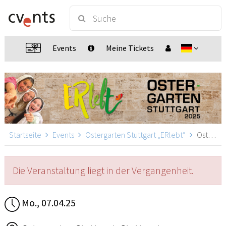
Events
Meine Tickets
Startseite
Events
Ostergarten Stuttgart „ERlebt“
Ostergarten Stuttgart „ERlebt“ - 15:40 Uhr Führung, Stuttgart
Die Veranstaltung liegt in der Vergangenheit.
Mo., 07.04.25