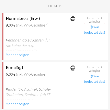
TICKETS
Normalpreis (Erw.)
Aktuell nicht
verfügbar
9,00 €
(inkl. VVK-Gebühren)
Was
bedeutet das?
Personen ab 18 Jahren, für
die keine der u.g.
Ermäßigungen gilt.
Mehr anzeigen
Ermäßigt
Aktuell nicht
verfügbar
6,00 €
(inkl. VVK-Gebühren)
Was
bedeutet das?
Kinder (6-17 Jahre), Schüler,
Studenten, Senioren (ab 65
J) Menschen mit
Mehr anzeigen
Behinderung (ab 50%),