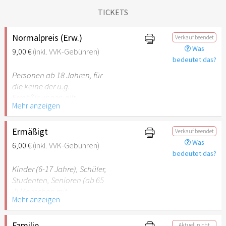
TICKETS
Normalpreis (Erw.)
Verkauf beendet
Was
9,00 €
(inkl. VVK-Gebühren)
bedeutet das?
Personen ab 18 Jahren, für
die keine der u.g.
Ermäßigungen gilt.
Mehr anzeigen
Ermäßigt
Verkauf beendet
Was
6,00 €
(inkl. VVK-Gebühren)
bedeutet das?
Kinder (6-17 Jahre), Schüler,
Studenten, Senioren (ab 65
J) Menschen mit
Mehr anzeigen
Behinderung (ab 50%),
Begleitperson. Der jeweilige
Ausweis ist beim Einlass
Familie
Aktuell nicht