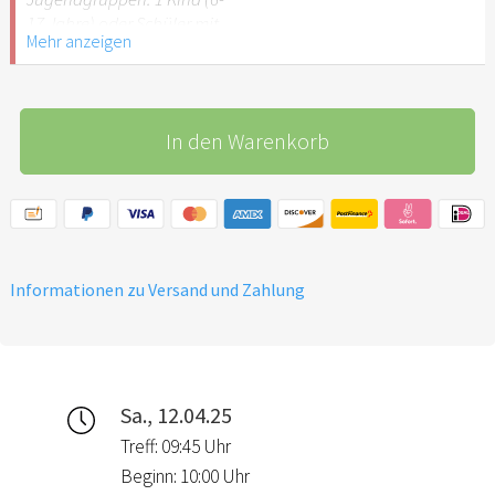
empfehlenswert.
17 Jahre) oder Schüler mit
Mehr anzeigen
Schülerausweis.
Hinweis: Für Kinder unter 6
Jahren ist der Ostergarten
In den Warenkorb
Stuttgart nicht
empfehlenswert.
Informationen zu Versand und Zahlung
Sa., 12.04.25
Treff: 09:45 Uhr
Beginn: 10:00 Uhr