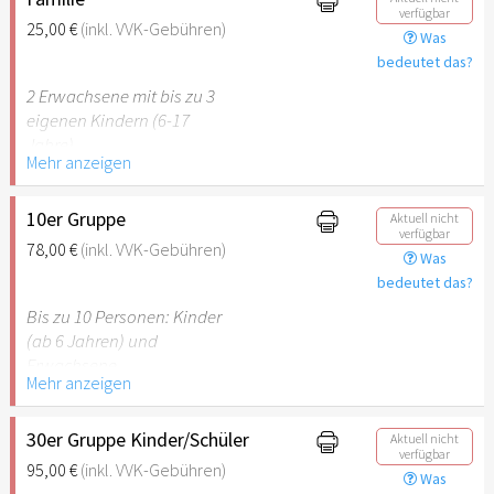
verfügbar
vorzulegen.
25,00 €
(inkl. VVK-Gebühren)
Was
bedeutet das?
Hinweis: Für Kinder unter 6
Jahren ist der Ostergarten
2 Erwachsene mit bis zu 3
Stuttgart nicht
eigenen Kindern (6-17
empfehlenswert.
Jahre).
Mehr anzeigen
Hinweis: Für Kinder unter 6
Jahren ist der Ostergarten
10er Gruppe
Aktuell nicht
verfügbar
Stuttgart nicht
78,00 €
(inkl. VVK-Gebühren)
Was
empfehlenswert.
bedeutet das?
Bis zu 10 Personen: Kinder
(ab 6 Jahren) und
Erwachsene.
Mehr anzeigen
Hinweis: Für Kinder unter 6
Jahren ist der Ostergarten
30er Gruppe Kinder/Schüler
Aktuell nicht
verfügbar
Stuttgart nicht
95,00 €
(inkl. VVK-Gebühren)
Was
empfehlenswert.