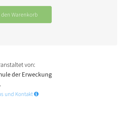
n den Warenkorb
anstaltet von:
hule der Erweckung
.
os und Kontakt