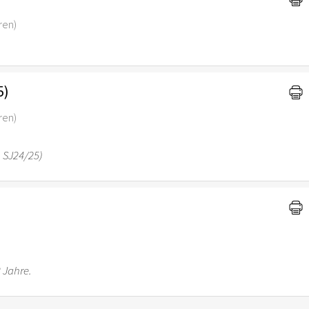
ren)
5)
ren)
n SJ24/25)
)
2 Jahre.