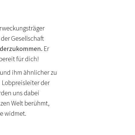
 Erweckungsträger
 der Gesellschaft
wiederzukommen.
Er
ereit für dich!
nd ihm ähnlicher zu
 Lobpreisleiter der
rden uns dabei
nzen Welt berühmt,
de widmet.