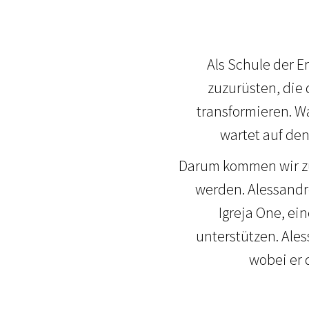
Als Schule der E
zuzurüsten, die 
transformieren. 
wartet auf den
Darum kommen wir z
werden. Alessandro
Igreja One, e
unterstützen. Ale
wobei er 