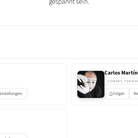
gespannt sein.
Carlos Martí
COMEDY, THEATE
ranstaltungen
Folgen
Me