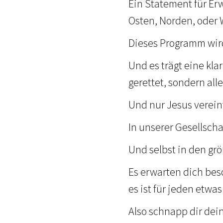
Ein Statement für Er
Osten, Norden, oder 
Dieses Programm wird 
Und es trägt eine kla
gerettet, sondern all
Und nur Jesus vereint
In unserer Gesellschaf
Und selbst in den grö
Es erwarten dich be
es ist für jeden etwas
Also schnapp dir dein