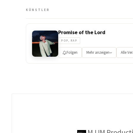
KÜNSTLER
Promise of the Lord
POP, RAP
Folgen
Mehr anzeigen
Alle Ve
MJJM Product