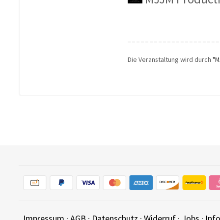
Die Veranstaltung wird durch
"M
Impressum
·
AGB
·
Datenschutz
·
Widerruf
·
Jobs
·
Inf