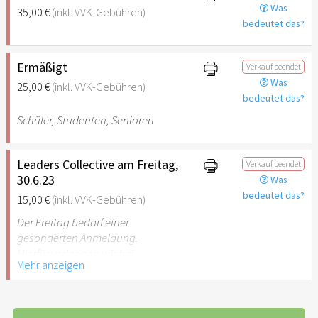
Was
35,00 €
(inkl. VVK-Gebühren)
bedeutet das?
Ermäßigt
Verkauf beendet
Was
25,00 €
(inkl. VVK-Gebühren)
bedeutet das?
Schüler, Studenten, Senioren
Leaders Collective am Freitag,
Verkauf beendet
30.6.23
Was
bedeutet das?
15,00 €
(inkl. VVK-Gebühren)
Der Freitag bedarf einer
gesonderten Anmeldung.
Hierfür verlangen wir bei
Mehr anzeigen
Anmeldung einen
Unkostenbeitrag von 15,- €
pro Person, inkl.
Abendessen, ohne