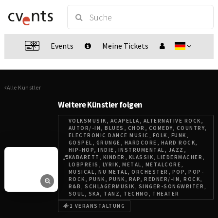
Events
Meine Tickets
Alle Künstler
Weitere Künstler folgen
VOLKSMUSIK, ACAPELLA, ALTERNATIVE ROCK,
AUTOR/-IN, BLUES, CHOR, COMEDY, COUNTRY,
ELECTRONIC DANCE MUSIC, FOLK, FUNK,
GOSPEL, GRUNGE, HARDCORE, HARD ROCK,
HIP-HOP, INDIE, INSTRUMENTAL, JAZZ,
KABARETT, KINDER, KLASSIK, LIEDERMACHER,
LOBPREIS, LYRIK, METAL, METALCORE,
MUSICAL, NU METAL, ORCHESTER, POP, POP-
ROCK, PUNK, PUNK, RAP, REDNER/-IN, ROCK,
R&B, SCHLAGERMUSIK, SINGER-SONGWRITER,
SOUL, SKA, TANZ, TECHNO, THEATER
1 VERANSTALTUNG