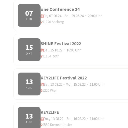
one Conference 24
07
Fr., 07.06.24 – So., 09.06.24 · 20:00 Uhr
JUN
91720 Absberg
SHINE Festival 2022
15
Sa., 15.10.22 · 16:00 Uhr
OKT
91154 Roth
KEY2LIFE Festival 2022
13
Sa., 13.08.22 – Mo., 15.08.22 · 11:00 Uhr
AUG
1220 Wien
KEY2LIFE
13
Do., 13.08.20 – So., 16.08.20 · 11:00 Uhr
AUG
4550 Kremsmünster