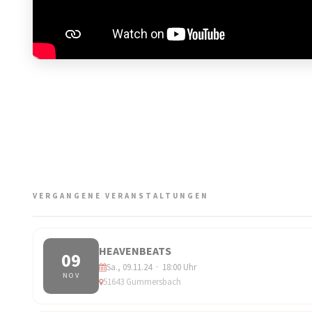
VERGANGENE VERANSTALTUNGEN
HEAVENBEATS
09
Sa., 09.11.24 · 18:00 Uhr
NOV
51643 Gummersbach