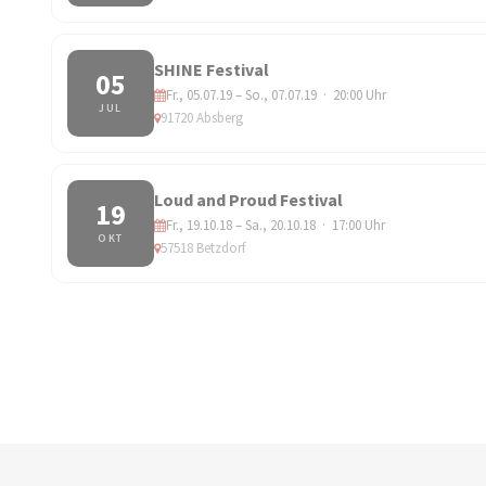
SHINE Festival
05
Fr., 05.07.19 – So., 07.07.19 · 20:00 Uhr
JUL
91720 Absberg
Loud and Proud Festival
19
Fr., 19.10.18 – Sa., 20.10.18 · 17:00 Uhr
OKT
57518 Betzdorf