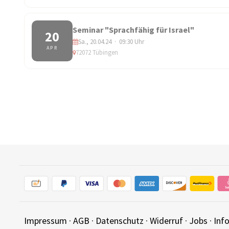
Seminar "Sprachfähig für Israel"
20
Sa., 20.04.24 · 09:30 Uhr
APR
72072 Tübingen
Impressum
·
AGB
·
Datenschutz
·
Widerruf
·
Jobs
·
Inf