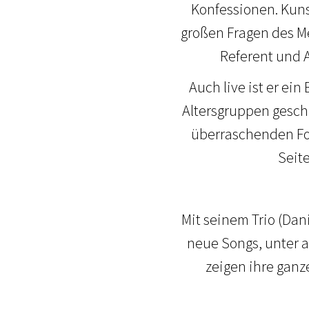
Konfessionen. Kuns
großen Fragen des Me
Referent und A
Auch live ist er e
Altersgruppen geschä
überraschenden Fo
Seit
Mit seinem Trio (Dani
neue Songs, unter a
zeigen ihre ganz