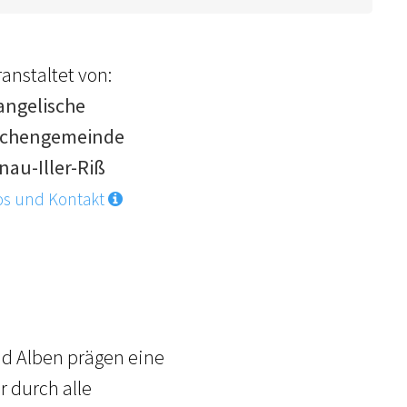
anstaltet von:
angelische
rchengemeinde
nau-Iller-Riß
os und Kontakt
nd Alben prägen eine
 durch alle