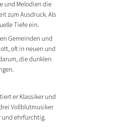
te und Melodien die
eit zum Ausdruck. Als
elle Tiefe ein.
hsten Gemeinden und
ott, oft in neuen und
darum, die dunklen
ngen.
tiert er Klassiker und
drei Vollblutmusiker
 und ehrfürchtig.