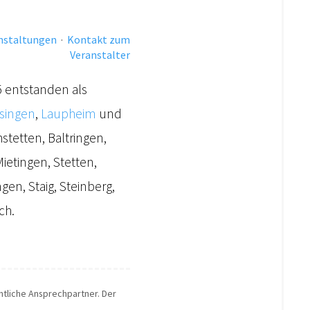
anstaltungen
·
Kontakt zum
Veranstalter
5 entstanden als
rsingen
,
Laupheim
und
tetten, Baltringen,
Mietingen, Stetten,
gen, Staig, Steinberg,
ch.
chtliche Ansprechpartner. Der