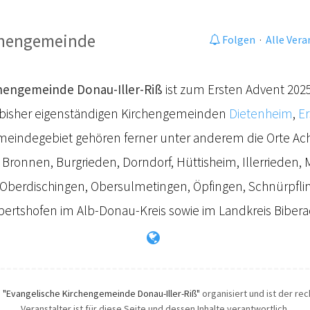
chengemeinde
Folgen
·
Alle Ver
hengemeinde Donau-Iller-Riß
ist zum Ersten Advent 202
bisher eigenständigen Kirchengemeinden
Dietenheim
,
E
eindegebiet gehören ferner unter anderem die Orte Achs
 Bronnen, Burgrieden, Dorndorf, Hüttisheim, Illerrieden, 
n, Oberdischingen, Obersulmetingen, Öpfingen, Schnürpflin
ertshofen im Alb-Donau-Kreis sowie im Landkreis Bibera
h
"Evangelische Kirchengemeinde Donau-Iller-Riß"
organisiert und ist der re
Veranstalter ist für diese Seite und dessen Inhalte verantwortlich.