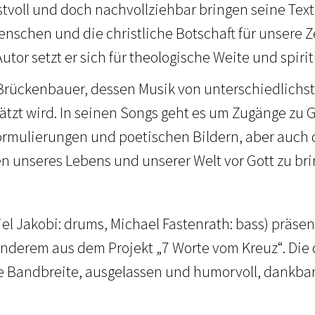
tvoll und doch nachvollziehbar bringen seine Tex
nschen und die christliche Botschaft für unsere Z
utor setzt er sich für theologische Weite und spiritu
in Brückenbauer, dessen Musik von unterschiedlic
tzt wird. In seinen Songs geht es um Zugänge zu G
rmulierungen und poetischen Bildern, aber auch 
en unseres Lebens und unserer Welt vor Gott zu bri
el Jakobi: drums, Michael Fastenrath: bass) präsen
nderem aus dem Projekt „7 Worte vom Kreuz“. Die 
e Bandbreite, ausgelassen und humorvoll, dankbar