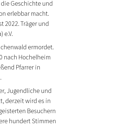
, die Geschichte und
ion erlebbar macht.
st 2022. Träger und
) e.V.
Buchenwald ermordet.
910 nach Hochelheim
ßend Pfarrer in
.
der, Jugendliche und
, derzeit wird es in
egeisterten Besuchern
hrere hundert Stimmen