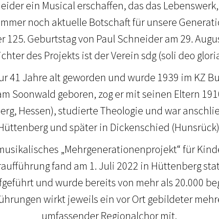
ider ein Musical erschaffen, das das Lebenswerk
immer noch aktuelle Botschaft für unsere Generat
r 125. Geburtstag von Paul Schneider am 29. Augu
chter des Projekts ist der Verein sdg (soli deo gloria
nur 41 Jahre alt geworden und wurde 1939 im KZ 
 am Soonwald geboren, zog er mit seinen Eltern 1
erg, Hessen), studierte Theologie und war anschlie
Hüttenberg und später in Dickenschied (Hunsrück)
 musikalisches „Mehrgenerationenprojekt“ für Kin
ufführung fand am 1. Juli 2022 in Hüttenberg statt
geführt und wurde bereits von mehr als 20.000 b
ührungen wirkt jeweils ein vor Ort gebildeter me
umfassender Regionalchor mit.