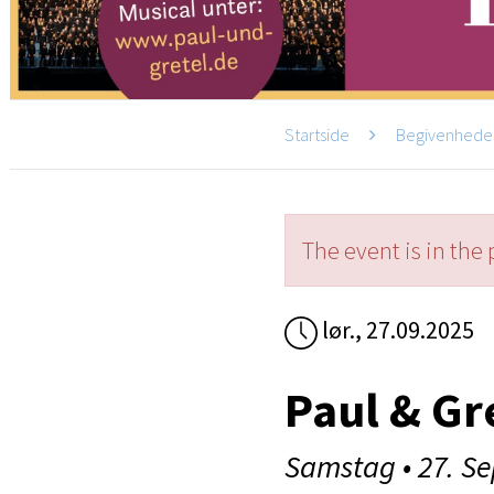
Startside
Begivenhede
The event is in the 
lør., 27.09.2025
Paul & Gre
Samstag • 27. S