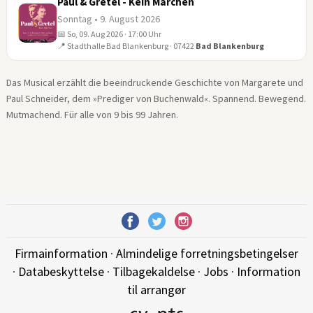
Paul & Gretel - Kein Märchen
Sonntag • 9. August 2026
📅 So, 09. Aug 2026 · 17:00 Uhr
09
📍 Stadthalle Bad Blankenburg · 07422
Bad Blankenburg
AUG
Das Musical erzählt die beeindruckende Geschichte von Margarete und
Paul Schneider, dem »Prediger von Buchenwald«. Spannend. Bewegend.
Mutmachend. Für alle von 9 bis 99 Jahren.
Firmainformation
·
Almindelige forretningsbetingelser
·
Databeskyttelse
·
Tilbagekaldelse
·
Jobs
·
Information
til arrangør