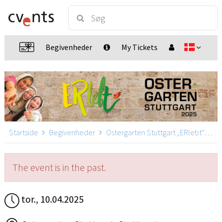
Begivenheder
My Tickets
Startside
Begivenheder
Ostergarten Stuttgart „ERlebt“
Os
The event is in the past.
tor., 10.04.2025