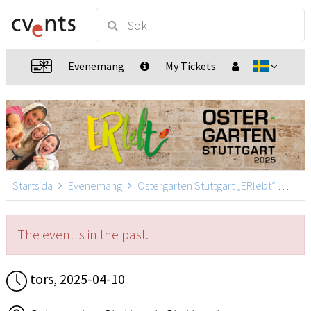
Evenemang
My Tickets
Startsida
Evenemang
Ostergarten Stuttgart „ERlebt“
Oste
The event is in the past.
tors, 2025-04-10