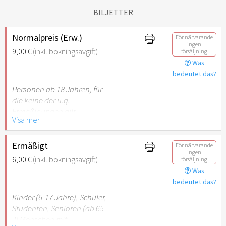
BILJETTER
Normalpreis (Erw.)
För närvarande
ingen
9,00 €
(inkl. bokningsavgift)
försäljning
Was
bedeutet das?
Personen ab 18 Jahren, für
die keine der u.g.
Ermäßigungen gilt.
Visa mer
Ermäßigt
För närvarande
ingen
6,00 €
(inkl. bokningsavgift)
försäljning
Was
bedeutet das?
Kinder (6-17 Jahre), Schüler,
Studenten, Senioren (ab 65
J) Menschen mit