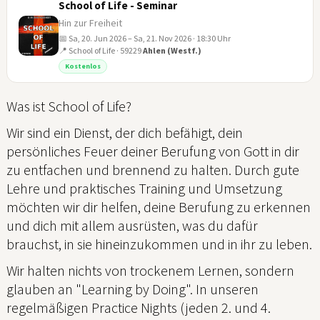
School of Life - Seminar
Hin zur Freiheit
📅 Sa, 20. Jun 2026 – Sa, 21. Nov 2026 · 18:30 Uhr
📍 School of Life · 59229
Ahlen (Westf.)
20
Kostenlos
JUN
Was ist School of Life?
Wir sind ein Dienst, der dich befähigt, dein
persönliches Feuer deiner Berufung von Gott in dir
zu entfachen und brennend zu halten. Durch gute
Lehre und praktisches Training und Umsetzung
möchten wir dir helfen, deine Berufung zu erkennen
und dich mit allem ausrüsten, was du dafür
brauchst, in sie hineinzukommen und in ihr zu leben.
Wir halten nichts von trockenem Lernen, sondern
glauben an "Learning by Doing". In unseren
regelmäßigen Practice Nights (jeden 2. und 4.