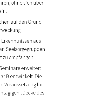
hren, ohne sich über
ein.
chen auf den Grund
Erweckung.
n Erkenntnissen aus
, an Seelsorgegruppen
et zu empfangen.
 Seminare erweitert
r B entwickelt. Die
. Voraussetzung für
eintägigen „Decke des