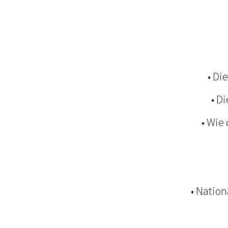
• Di
• D
• Wie
• Natio