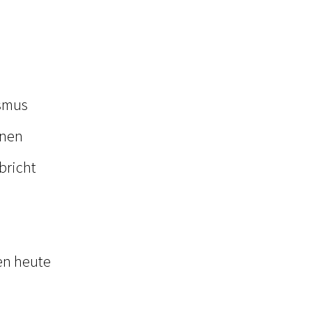
ismus
onen
bricht
en heute