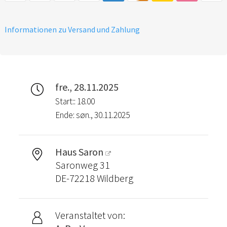
Preis pro Person: DZ 166,- €
oder EZ 176,- €
Informationen zu Versand und Zahlung
Bei Fragen gerne melden
bei: info@asb-seelsorge.org
fre., 28.11.2025
Start:: 18.00
Ende: søn., 30.11.2025
Haus Saron
Saronweg 31
DE-72218 Wildberg
Veranstaltet von: