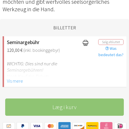
möchten und gibt wertvolles seelsorgerliches
Werkzeug in die Hand.
BILLETTER
Seminargebühr
Salg afsluttet
Was
120,00 €
(inkl. bookinggebyr)
bedeutet das?
WICHTIG: Dies sind nur die
Seminargebühren!
Nach Kauf des Tickets
Vis mere
bekommst du eine
Bestätigungsmail von
cvents. Dort findest du den
Link auf unsere Homepage,
Læg i kurv
damit du dir noch ein
Zimmer mit Übernachtung
und Verpflegung im
Seminarhaus buchen kann.