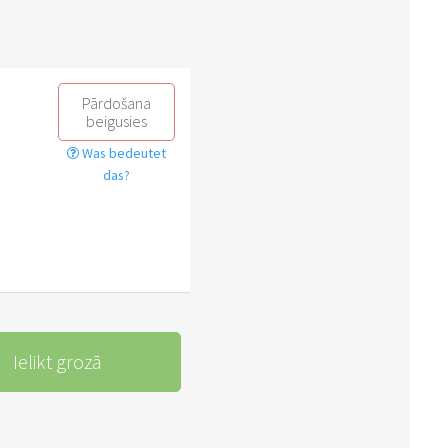
Pārdošana
beigusies
Was bedeutet
das?
Ielikt grozā