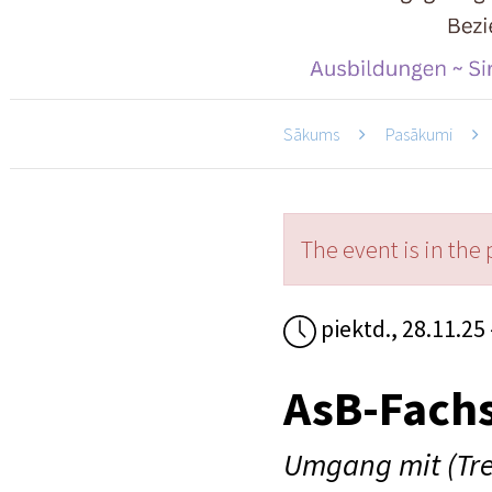
Sākums
Pasākumi
The event is in the 
piektd., 28.11.25 
AsB-Fach
Umgang mit (Tr