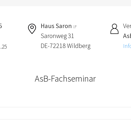
5
Haus Saron
Ver
Saronweg 31
AsB
DE-72218 Wildberg
Inf
1.25
AsB-Fachseminar