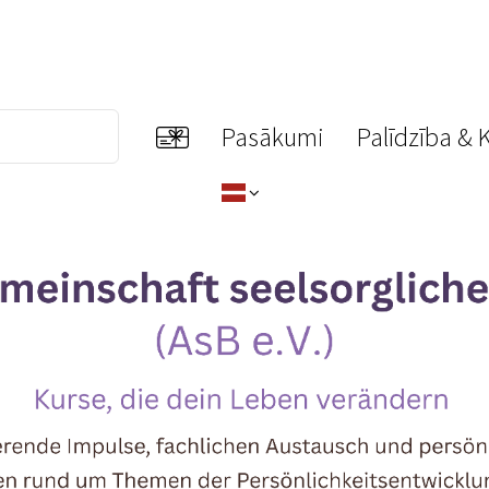
Pasākumi
Palīdzība & 