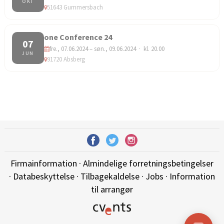
OKT
51643 Gummersbach
one Conference 24
07
fre., 07.06.2024 – søn., 09.06.2024 · kl. 20.00
JUN
91720 Absberg
Firmainformation
·
Almindelige forretningsbetingelser
·
Databeskyttelse
·
Tilbagekaldelse
·
Jobs
·
Information
til arrangør