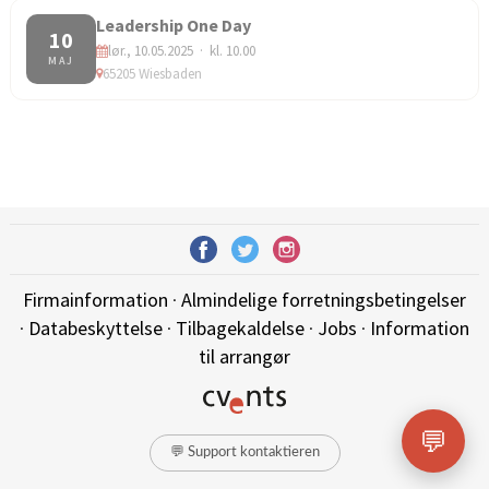
Leadership One Day
10
lør., 10.05.2025 · kl. 10.00
MAJ
65205 Wiesbaden
Firmainformation
·
Almindelige forretningsbetingelser
·
Databeskyttelse
·
Tilbagekaldelse
·
Jobs
·
Information
til arrangør
💬
💬 Support kontaktieren