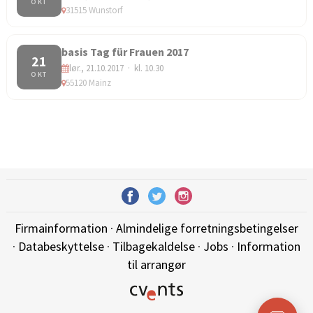
OKT
31515 Wunstorf
basis Tag für Frauen 2017
21
lør., 21.10.2017 · kl. 10.30
OKT
55120 Mainz
Firmainformation
·
Almindelige forretningsbetingelser
·
Databeskyttelse
·
Tilbagekaldelse
·
Jobs
·
Information
til arrangør