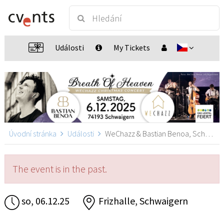
Události
My Tickets
Úvodní stránka
Události
WeChazz & Bastian Benoa, Schwaigern
The event is in the past.
so, 06.12.25
Frizhalle, Schwaigern