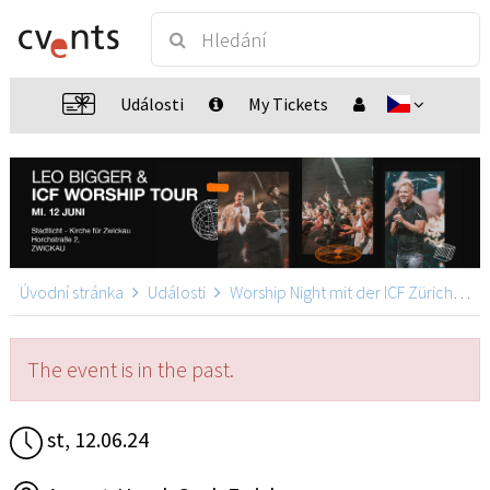
Události
My Tickets
Úvodní stránka
Události
Worship Night mit der ICF Zürich Band & Leo Bigger
The event is in the past.
st, 12.06.24