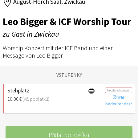
August-Horch Saal, Zwickau
Leo Bigger & ICF Worship Tour
zu Gast in Zwickau
Worship Konzert mit der ICF Band und einer
Message von Leo Bigger
VSTUPENKY
Stehplatz
Prodej ukončen
Was
10,00 €
(vč. poplatků)
bedeutet das?
Přidat do košíku