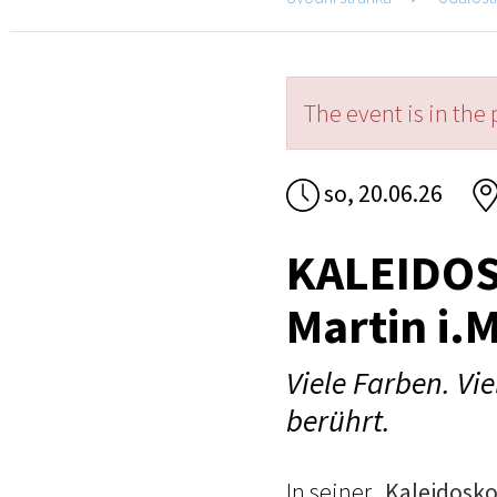
The event is in the 
so, 20.06.26
KALEIDOSK
Martin i.
Viele Farben. Vi
berührt.
In seiner „
Kaleidosko