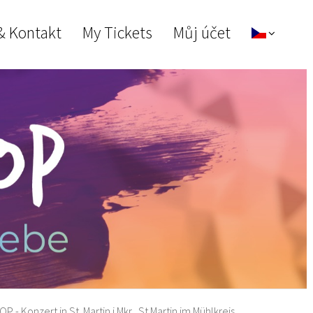
& Kontakt
My Tickets
Můj účet
- Konzert in St. Martin i.Mkr., St.Martin im Mühlkreis