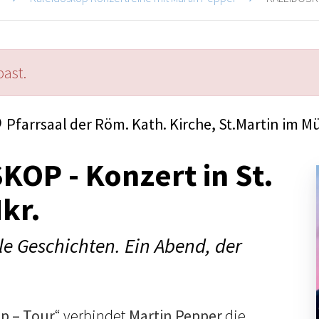
past.
Pfarrsaal der Röm. Kath. Kirche, St.Martin im M
OP - Konzert in St.
Mkr.
ele Geschichten. Ein Abend, der
p – Tour
“ verbindet
Martin Pepper
die