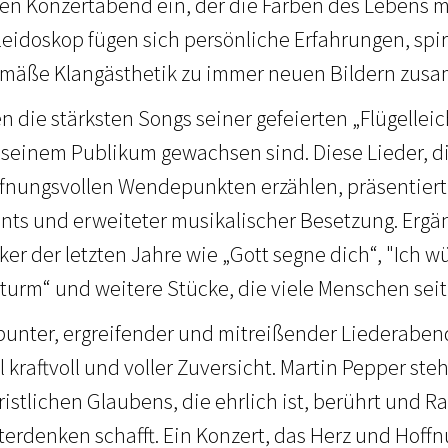
en Konzertabend ein, der die Farben des Lebens m
eidoskop fügen sich persönliche Erfahrungen, spir
emäße Klangästhetik zu immer neuen Bildern zus
n die stärksten Songs seiner gefeierten „Flügelleic
seinem Publikum gewachsen sind. Diese Lieder, d
nungsvollen Wendepunkten erzählen, präsentiert
ts und erweiteter musikalischer Besetzung. Ergä
iker der letzten Jahre wie „Gott segne dich“, "Ich w
turm“ und weitere Stücke, die viele Menschen sei
 bunter, ergreifender und mitreißender Liederabend
kraftvoll und voller Zuversicht. Martin Pepper ste
istlichen Glaubens, die ehrlich ist, berührt und 
erdenken schafft. Ein Konzert, das Herz und Hoff