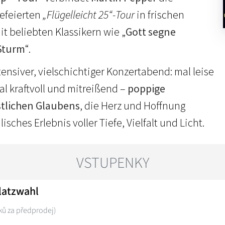
gefeierten
„Flügelleicht 25“-Tour
in frischen
 beliebten Klassikern wie „
Gott segne
Sturm
“.
tensiver, vielschichtiger Konzertabend: mal leise
l kraftvoll und mitreißend –
poppige
stlichen Glaubens
, die Herz und Hoffnung
isches Erlebnis voller Tiefe, Vielfalt und Licht.