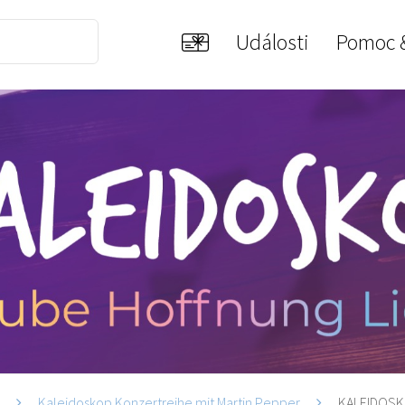
Události
Pomoc 
i
Kaleidoskop Konzertreihe mit Martin Pepper
KALEIDOSKOP 