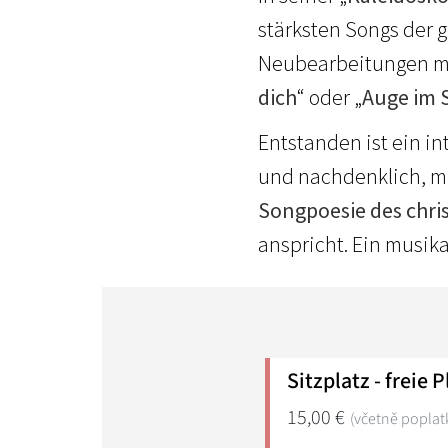
stärksten Songs der 
Neubearbeitungen mit
dich
“ oder „
Auge im 
Entstanden ist ein in
und nachdenklich, ma
Songpoesie des chri
anspricht. Ein musikal