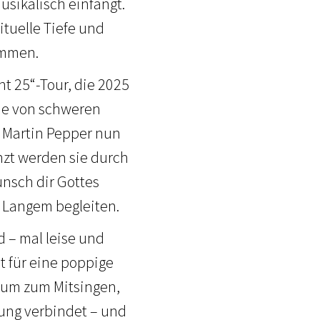
usikalisch einfängt.
ituelle Tiefe und
ammen.
ht 25“-Tour, die 2025
ie von schweren
 Martin Pepper nun
nzt werden sie durch
ünsch dir Gottes
t Langem begleiten.
 – mal leise und
ht für eine poppige
Raum zum Mitsingen,
nung verbindet – und