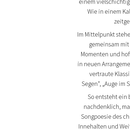
einem vielschichtig
Wie in einem Kal
zeitg
Im Mittelpunkt stehe
gemeinsam mit 
Momenten und hoff
in neuen Arrangemen
vertraute Klass
Segen", „Auge im S
So entsteht ein
nachdenklich, mal 
Songpoesie des chr
Innehalten und Weit