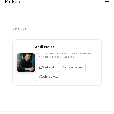
Parken
UMĚLCI
Andi Weiss
AUTOR/-IN, LIEDERMACHER, REDNER/-
IN, SINGER-SONGWRITER
Sledovat
Zobrazit více
Všechny akce