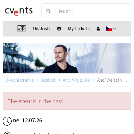
Události
My Tickets
Úvodní stránka
Události
Andi Weiss live
Andi Weiss live, Walzbachtal-Wössingen
The event is in the past.
ne, 12.07.26