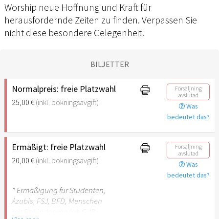
Worship neue Hoffnung und Kraft für
herausfordernde Zeiten zu finden. Verpassen Sie
nicht diese besondere Gelegenheit!
BILJETTER
Normalpreis: freie Platzwahl
Försäljning
avslutad
25,00 €
(inkl. bokningsavgift)
Was
bedeutet das?
Ermäßigt: freie Platzwahl
Försäljning
avslutad
20,00 €
(inkl. bokningsavgift)
Was
bedeutet das?
* Ermäßigung für Studenten,
Azubis, FSJ, BFD, Menschen
mit Behinderung (ab GdB