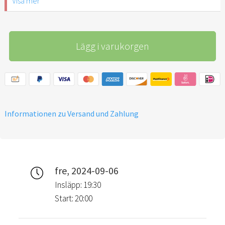
Visa mer
50%) und Arbeitslose. Bitte
den Nachweis vor Ort
vorzeigen.
Lägg i varukorgen
Informationen zu Versand und Zahlung
fre, 2024-09-06
Insläpp: 19:30
Start: 20:00