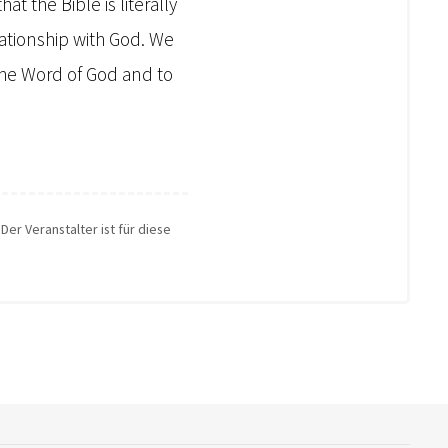
at the Bible is literally
lationship with God. We
 the Word of God and to
Der Veranstalter ist für diese