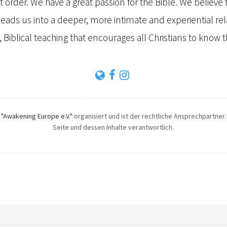
t order. We have a great passion for the Bible. We believe th
leads us into a deeper, more intimate and experiential re
 Biblical teaching that encourages all Christians to know
h
"Awakening Europe e.V."
organisiert und ist der rechtliche Ansprechpartner. 
Seite und dessen Inhalte verantwortlich.