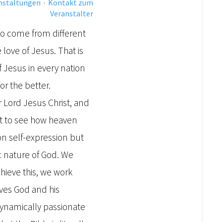
anstaltungen
·
Kontakt zum
Veranstalter
o come from different
love of Jesus. That is
f Jesus in every nation
for the better.
 Lord Jesus Christ, and
ant to see how heaven
on self-expression but
c nature of God. We
ieve this, we work
rves God and his
dynamically passionate