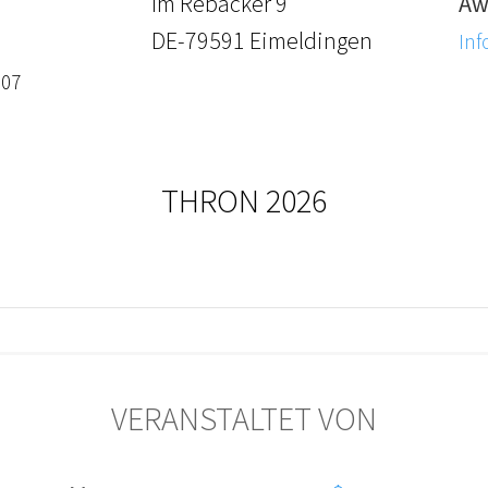
Im Rebacker 9
Aw
DE-79591 Eimeldingen
Inf
-07
THRON 2026
VERANSTALTET VON