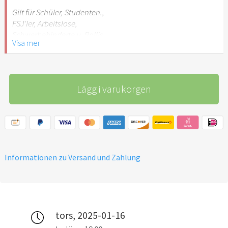
Gilt für Schüler, Studenten.,
FSJ'ler, Arbeitslose,
Schwerbehinderte u. Rollis,
Visa mer
Begleitperson frei
Lägg i varukorgen
Informationen zu Versand und Zahlung
tors, 2025-01-16