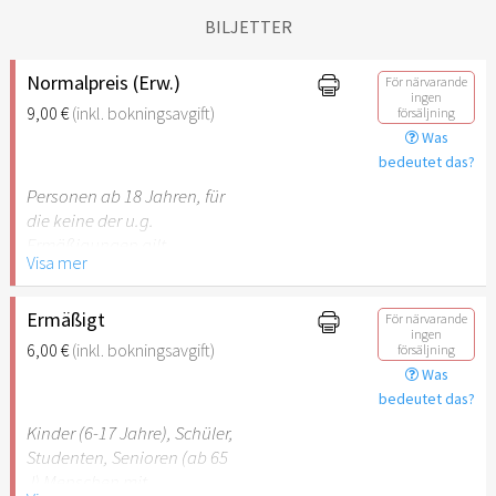
BILJETTER
Normalpreis (Erw.)
För närvarande
ingen
9,00 €
(inkl. bokningsavgift)
försäljning
Was
bedeutet das?
Personen ab 18 Jahren, für
die keine der u.g.
Ermäßigungen gilt.
Visa mer
Ermäßigt
För närvarande
ingen
6,00 €
(inkl. bokningsavgift)
försäljning
Was
bedeutet das?
Kinder (6-17 Jahre), Schüler,
Studenten, Senioren (ab 65
J) Menschen mit