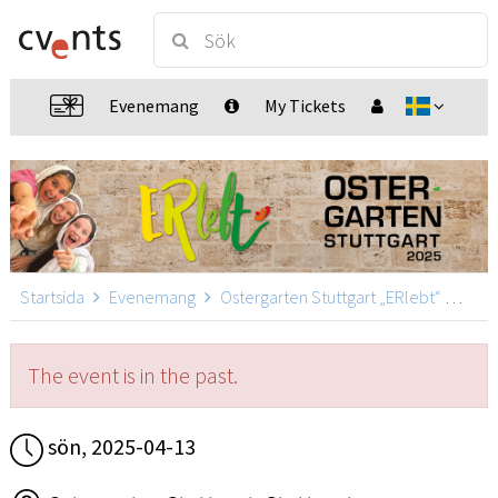
Evenemang
My Tickets
Startsida
Evenemang
Ostergarten Stuttgart „ERlebt“
Oste
The event is in the past.
sön, 2025-04-13