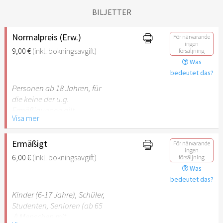
BILJETTER
Normalpreis (Erw.)
För närvarande
ingen
9,00 €
(inkl. bokningsavgift)
försäljning
Was
bedeutet das?
Personen ab 18 Jahren, für
die keine der u.g.
Ermäßigungen gilt.
Visa mer
Ermäßigt
För närvarande
ingen
6,00 €
(inkl. bokningsavgift)
försäljning
Was
bedeutet das?
Kinder (6-17 Jahre), Schüler,
Studenten, Senioren (ab 65
J) Menschen mit