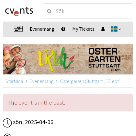
Evenemang
My Tickets
Startsida
Evenemang
Ostergarten Stuttgart „ERlebt“
Oste
The event is in the past.
sön, 2025-04-06