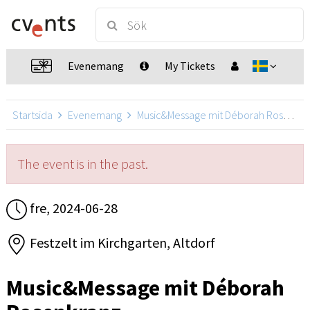
Evenemang
My Tickets
Startsida
Evenemang
Music&Message mit Déborah Rosenkranz
The event is in the past.
fre, 2024-06-28
Festzelt im Kirchgarten, Altdorf
Music&Message mit Déborah