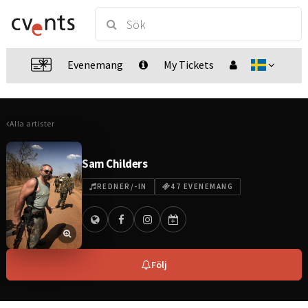
Evenemang
My Tickets
Alla artister
Sam Childers
REDNER/-IN
47 EVENEMANG
Följ