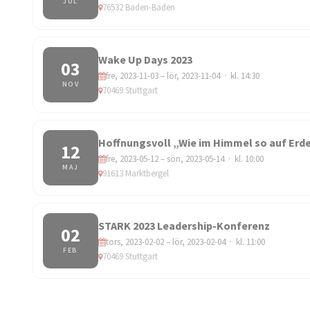
JUL
76532 Baden-Baden
Wake Up Days 2023
03
fre, 2023-11-03 – lör, 2023-11-04 · kl. 14:30
NOV
70469 Stuttgart
Hoffnungsvoll „Wie im Himmel so auf Erd
12
fre, 2023-05-12 – sön, 2023-05-14 · kl. 10:00
MAJ
91613 Marktbergel
STARK 2023 Leadership-Konferenz
02
tors, 2023-02-02 – lör, 2023-02-04 · kl. 11:00
FEB
70469 Stuttgart