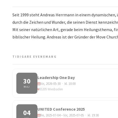
Seit 1999 steht Andreas Herrmann in einem dynamischen, 
durch die Zeichen und Wunder, die seinen Dienst kennzeich
Mit seiner natürlichen Art, gerade beim Heilungsthema, f
biblischer Heilung. Andreas ist der Gründer der Move Churc
TIDIGARE EVENEMANG
Leadership One Day
30
lör, 2026-05-30 · kl. 10:00
MAJ
65205 Wiesbaden
UNITED Conference 2025
04
fre, 2025-07-04 – lör, 2025-07-05 · kl. 19:30