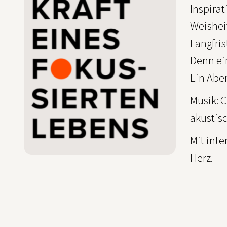
Inspirat
Weisheit
Langfris
Denn ein
Ein Abe
Musik: C
akustisc
Mit int
Herz.