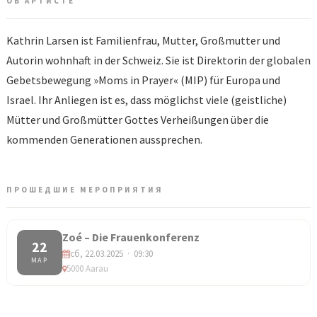
ОБ АРТИСТЕ
Kathrin Larsen ist Familienfrau, Mutter, Großmutter und
Autorin wohnhaft in der Schweiz. Sie ist Direktorin der globalen
Gebetsbewegung »Moms in Prayer« (MIP) für Europa und
Israel. Ihr Anliegen ist es, dass möglichst viele (geistliche)
Mütter und Großmütter Gottes Verheißungen über die
kommenden Generationen aussprechen.
ПРОШЕДШИЕ МЕРОПРИЯТИЯ
Zoé – Die Frauenkonferenz
22
сб, 22.03.2025 · 09:30
МАР
5000 Aarau