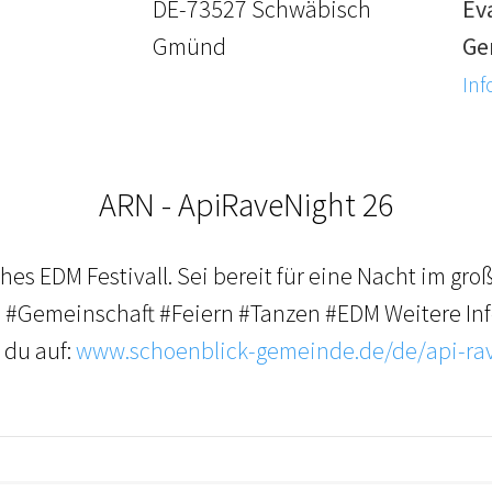
DE-73527 Schwäbisch
Ev
Gmünd
Ge
Inf
ARN - ApiRaveNight 26
iches EDM Festivall. Sei bereit für eine Nacht im g
s #Gemeinschaft #Feiern #Tanzen #EDM Weitere In
 du auf:
www.schoenblick-gemeinde.de/de/api-rav