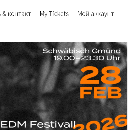
 & контакт
My Tickets
Мой аккаунт