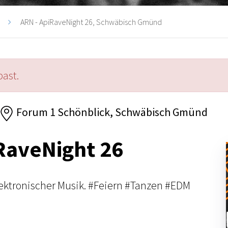
ARN - ApiRaveNight 26, Schwäbisch Gmünd
past.
Forum 1 Schönblick, Schwäbisch Gmünd
RaveNight 26
lektronischer Musik. #Feiern #Tanzen #EDM