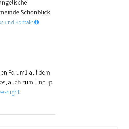
angelische
meinde Schönblick
os und Kontakt
roßen Forum1 auf dem
fos, auch zum Lineup
e-night